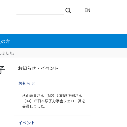
サ
詳
EN
検索
イ
細
ト
検
を
索
検
索
員の方
しました。
ナ
子
お知らせ・イベント
ビ
ゲ
お知らせ
ー
シ
杁山瑞貴さん（M2）と朝倉正樹さん
ョ
学
（B4）が日本原子力学会フェロー賞を
ン
受賞しました。
イベント